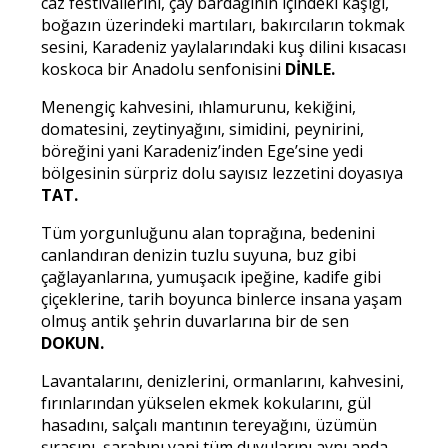
caz festivallerini, çay bardağının içindeki kaşığı,
boğazın üzerindeki martıları, bakırcıların tokmak
sesini, Karadeniz yaylalarındaki kuş dilini kısacası
koskoca bir Anadolu senfonisini
DİNLE.
Menengiç kahvesini, ıhlamurunu, kekiğini,
domatesini, zeytinyağını, simidini, peynirini,
böreğini yani Karadeniz’inden Ege’sine yedi
bölgesinin sürpriz dolu sayısız lezzetini doyasıya
TAT.
Tüm yorgunluğunu alan toprağına, bedenini
canlandıran denizin tuzlu suyuna, buz gibi
çağlayanlarına, yumuşacık ipeğine, kadife gibi
çiçeklerine, tarih boyunca binlerce insana yaşam
olmuş antik şehrin duvarlarına bir de sen
DOKUN.
Lavantalarını, denizlerini, ormanlarını, kahvesini,
fırınlarından yükselen ekmek kokularını, gül
hasadını, salçalı mantının tereyağını, üzümün
şırasını, şarabını yani tüm duyularını aynı anda